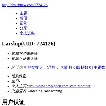
http://bbs.ebnew.com/?724126
主题
相册
记录
分享
个人资料
Larsbip
(UID: 724126)
邮箱状态
未验证
视频认证
未认证
统计信息
好友数 0
|
记录数 0
|
相册数 0
|
回帖数 0
|
主题数 
性别
保密
生日
-
个人主页
https://www.newepoch.com/store/Monuvir/
兴趣爱好
Gardening, landscaping
用户认证