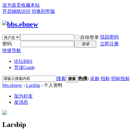
设为首页
收藏本站
开启辅助访问
切换到窄版
找回密码
自动登录
密码
立即注册
登录
快捷导航
论坛
BBS
导读
Guide
搜索
热搜:
采购
招标
招标投标
搜索
bbs.ebnew
›
Larsbip
›
个人资料
加为好友
发消息
Larsbip