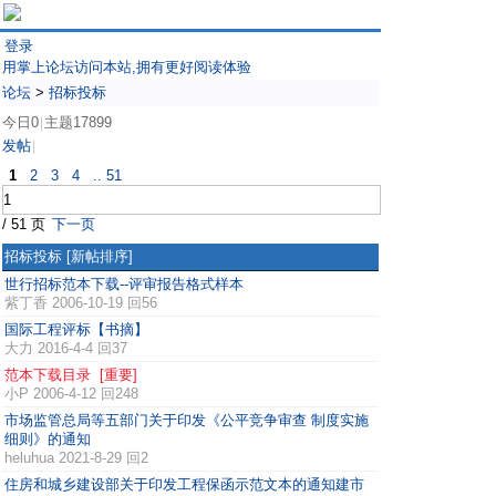
登录
用掌上论坛访问本站,拥有更好阅读体验
论坛
>
招标投标
今日0
主题17899
|
发帖
|
1
2
3
4
.. 51
/ 51 页
下一页
招标投标
[新帖排序]
世行招标范本下载--评审报告格式样本
紫丁香
2006-10-19 回56
国际工程评标【书摘】
大力
2016-4-4 回37
范本下载目录 [重要]
小P
2006-4-12 回248
市场监管总局等五部门关于印发《公平竞争审查 制度实施
细则》的通知
heluhua
2021-8-29 回2
住房和城乡建设部关于印发工程保函示范文本的通知建市