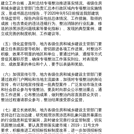
建立工作台账，及时总结专项整治推进落实情况。省级住房
和城乡建设主管部门负责汇总本行政区域内专项整治实施情
况，形成书面总结报告，于2020年9月5日前报送我部建筑
市场监管司，报告内容应包括总体情况、工作措施、取得的
成效（包含查处的违法违规行为、整治消除的行业乱象、移
送的涉黑涉恶问题线索等量化指标）、发现的典型案例、建
立或完善的制度机制、工作建议等。
（五）强化监督指导。地方各级住房和城乡建设主管部门要
建立任务跟踪督导机制，密切跟进各项工作进展。对整治不
积极、效果不明显的地区和单位，要通过约谈、通报等方式
督促其履职尽责，确保专项整治工作落实到位。对表现突
出、成效显著的单位和个人，要予以表扬和奖励。
（六）加强宣传引导。地方各级住房和城乡建设主管部门要
通过政府门户网站和当地主流媒体，加强对专项整治的舆论
宣传，有计划地宣传报道一批典型案件，广泛发动市场主体
和社会群众参与专项整治。要及时向群众公示整治重点，通
告工作进展，公布整治成果，做到整治内容直面群众关切，
整治过程邀请群众参与，整治结果接受群众监督。
（七）建立长效机制。地方各级住房和城乡建设主管部门要
坚持边打边治边建，研究梳理涉黑涉恶和乱象问题所暴露出
的行业隐患和监管漏洞，及时健全完善行业监管制度，切实
巩固整治成果。要认真贯彻落实建市规﹝2019﹞11号文件
要求，积极推进工程招标投标制度改革，进一步加强招标投