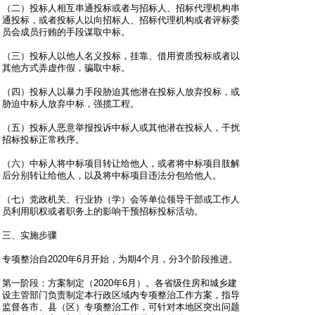
（二）投标人相互串通投标或者与招标人、招标代理机构串
通投标，或者投标人以向招标人、招标代理机构或者评标委
员会成员行贿的手段谋取中标。
（三）投标人以他人名义投标，挂靠、借用资质投标或者以
其他方式弄虚作假，骗取中标。
（四）投标人以暴力手段胁迫其他潜在投标人放弃投标，或
胁迫中标人放弃中标，强揽工程。
（五）投标人恶意举报投诉中标人或其他潜在投标人，干扰
招标投标正常秩序。
（六）中标人将中标项目转让给他人，或者将中标项目肢解
后分别转让给他人，以及将中标项目违法分包给他人。
（七）党政机关、行业协（学）会等单位领导干部或工作人
员利用职权或者职务上的影响干预招标投标活动。
三、实施步骤
专项整治自2020年6月开始，为期4个月，分3个阶段推进。
第一阶段：方案制定（2020年6月）。各省级住房和城乡建
设主管部门负责制定本行政区域内专项整治工作方案，指导
监督各市、县（区）专项整治工作，可针对本地区突出问题