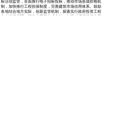
标活动监管，全面推行电子招标投标，推动市场形成价格机
制，加快推行工程担保制度，完善建筑市场信用体系。鼓励
各地结合地方实际，创新监管机制，探索实行政府投资工程
集中建设管理、评定分离等方式方法，加强对招标投标交易
信息的共享、分析和应用，提高工程招标投标监管水平，形
成可复制可推广的实践经验。
请省级住房和城乡建设主管部门明确1名同志作为专项整治
工作联络员，于2020年6月30日前将本地区专项整治工作方
案和联络员登记表报送我部。各地在推进专项整治过程中遇
到的问题，请及时与我部联系。
联系人及电话：
建筑市场监管司
杨光 010-58933262 010-58933919（传真）
部扫黑除恶专项斗争领导小组办公室
王丰 010-58934267
中华人民共和国住房和城乡建设部办公厅
2020年6月12日