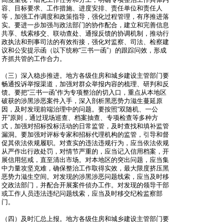
容、目标要求、工作措施、进度安排、责任单位和责任人
等，加强工作调度和政策指导，强化过程管理，有序推进落
实。要进一步加强与政法部门的协作配合，建立和完善信息
共享、线索移交、联动查处、通报反馈的协调机制，推动行
政执法和刑事司法的有效衔接，强化对监察、司法、检察建
议和公安提示函（以下统称“三书一函”）的跟踪问效，形成
齐抓共管的工作合力。
（三）深入稳步推进。地方各级住房和城乡建设主管部门要
畅通投诉举报渠道，加强对群众举报内容的梳理、研判和反
馈。要把“三书一函”作为专项整治的切入口，重点从本地区
破获的涉黑涉恶案件入手，深入剖析黑恶势力滋生蔓延原
因，及时发现前端治理中的问题。要按照“双随机、一公
开”原则，通过现场巡查、档案抽查、专项检查等多种方
式，加强对招标投标活动的日常监管，及时查找和填补监管
漏洞。要加强对评标专家和招标代理机构的监管，引导和督
促其依法依规履职。对查实的违法违规行为，应当依法依规
从严作出行政处罚，对情节严重的，应当记入信用档案，开
展信用惩戒，直至清出市场。对本地区的突出问题，应当集
中力量攻坚克难，确保整治工作取得实效，最大限度挤压黑
恶势力滋生空间。对发现的涉黑涉恶问题线索，应当及时移
交政法部门，并配合开展案件侦办工作。对发现的领导干部
或工作人员违法违纪问题线索，应当及时移交纪检监察部
门。
（四）及时汇总上报。地方各级住房和城乡建设主管部门要