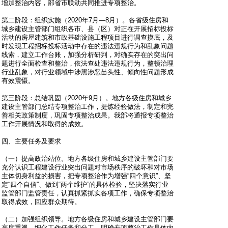
增加整治内容，部省市联动共同推进专项整治。
第二阶段：组织实施（2020年7月—8月）。各省级住房和
城乡建设主管部门组织各市、县（区）对正在开展招标投标
活动的房屋建筑和市政基础设施工程项目进行调查摸底，及
时发现工程招标投标活动中存在的违法违规行为和乱象问题
线索，建立工作台账，加强分析研判，对确实存在的突出问
题进行全面检查和整治，依法查处违法违规行为，整顿治理
行业乱象，对行业领域中涉黑涉恶苗头性、倾向性问题形成
有效震慑。
第三阶段：总结巩固（2020年9月）。地方各级住房和城乡
建设主管部门总结专项整治工作，提炼经验做法，制定和完
善相关政策制度，巩固专项整治成果。我部将通报专项整治
工作开展情况和取得的成效。
四、主要任务及要求
（一）提高政治站位。地方各级住房和城乡建设主管部门要
充分认识工程建设行业突出问题对市场秩序的破坏和对市场
主体切身利益的损害，把专项整治作为增强“四个意识”、坚
定“四个自信”、做到“两个维护”的具体检验，坚决落实行业
监管部门监管责任，认真抓紧抓实各项工作，确保专项整治
取得成效，回应群众期待。
（二）加强组织领导。地方各级住房和城乡建设主管部门要
高度重视，细化工作任务和分工，明确专项整治工作具体内