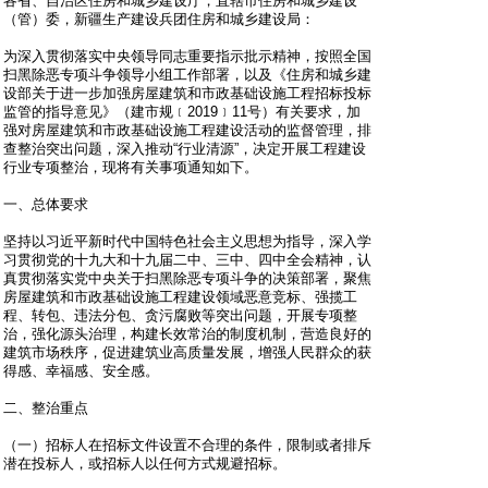
各省、自治区住房和城乡建设厅，直辖市住房和城乡建设
（管）委，新疆生产建设兵团住房和城乡建设局：
为深入贯彻落实中央领导同志重要指示批示精神，按照全国
扫黑除恶专项斗争领导小组工作部署，以及《住房和城乡建
设部关于进一步加强房屋建筑和市政基础设施工程招标投标
监管的指导意见》（建市规﹝2019﹞11号）有关要求，加
强对房屋建筑和市政基础设施工程建设活动的监督管理，排
查整治突出问题，深入推动“行业清源”，决定开展工程建设
行业专项整治，现将有关事项通知如下。
一、总体要求
坚持以习近平新时代中国特色社会主义思想为指导，深入学
习贯彻党的十九大和十九届二中、三中、四中全会精神，认
真贯彻落实党中央关于扫黑除恶专项斗争的决策部署，聚焦
房屋建筑和市政基础设施工程建设领域恶意竞标、强揽工
程、转包、违法分包、贪污腐败等突出问题，开展专项整
治，强化源头治理，构建长效常治的制度机制，营造良好的
建筑市场秩序，促进建筑业高质量发展，增强人民群众的获
得感、幸福感、安全感。
二、整治重点
（一）招标人在招标文件设置不合理的条件，限制或者排斥
潜在投标人，或招标人以任何方式规避招标。