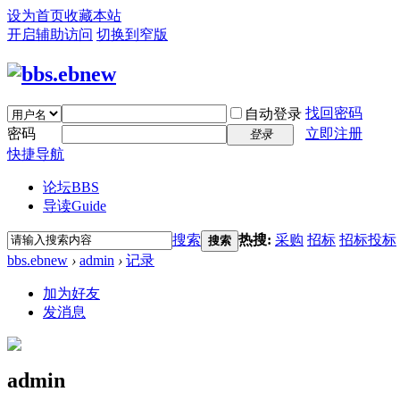
设为首页
收藏本站
开启辅助访问
切换到窄版
找回密码
自动登录
密码
立即注册
登录
快捷导航
论坛
BBS
导读
Guide
搜索
热搜:
采购
招标
招标投标
搜索
bbs.ebnew
›
admin
›
记录
加为好友
发消息
admin