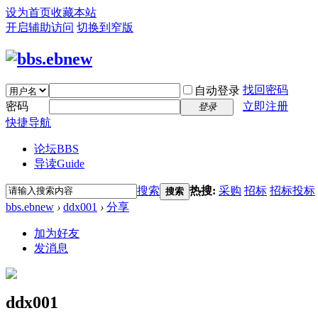
设为首页
收藏本站
开启辅助访问
切换到窄版
找回密码
自动登录
密码
立即注册
登录
快捷导航
论坛
BBS
导读
Guide
搜索
热搜:
采购
招标
招标投标
搜索
bbs.ebnew
›
ddx001
›
分享
加为好友
发消息
ddx001