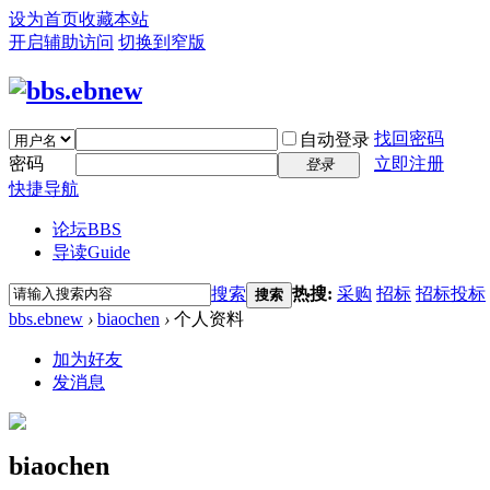
设为首页
收藏本站
开启辅助访问
切换到窄版
找回密码
自动登录
密码
立即注册
登录
快捷导航
论坛
BBS
导读
Guide
搜索
热搜:
采购
招标
招标投标
搜索
bbs.ebnew
›
biaochen
›
个人资料
加为好友
发消息
biaochen