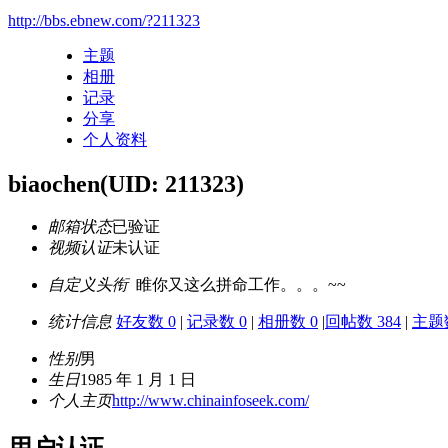
http://bbs.ebnew.com/?211323
主题
相册
记录
分享
个人资料
biaochen
(UID: 211323)
邮箱状态
已验证
视频认证
未认证
自定义头衔
睢你又这么拼命工作。。。~~
统计信息
好友数 0
|
记录数 0
|
相册数 0
|
回帖数 384
|
主题数
性别
男
生日
1985 年 1 月 1 日
个人主页
http://www.chinainfoseek.com/