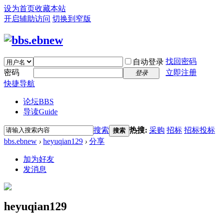
设为首页
收藏本站
开启辅助访问
切换到窄版
找回密码
自动登录
密码
立即注册
登录
快捷导航
论坛
BBS
导读
Guide
搜索
热搜:
采购
招标
招标投标
搜索
bbs.ebnew
›
heyuqian129
›
分享
加为好友
发消息
heyuqian129