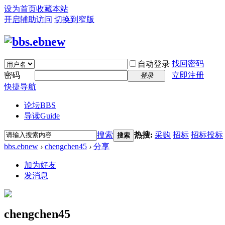
设为首页
收藏本站
开启辅助访问
切换到窄版
找回密码
自动登录
密码
立即注册
登录
快捷导航
论坛
BBS
导读
Guide
搜索
热搜:
采购
招标
招标投标
搜索
bbs.ebnew
›
chengchen45
›
分享
加为好友
发消息
chengchen45