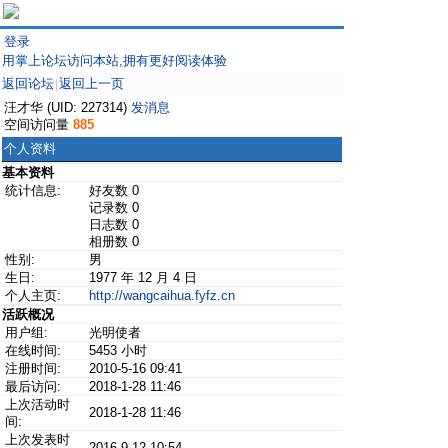
登录
用掌上论坛访问本站,拥有更好阅读体验
返回论坛
返回上一页
|
汪才华 (UID: 227314)
发消息
空间访问量
885
个人资料
基本资料
统计信息:
好友数 0
记录数 0
日志数 0
相册数 0
性别:
男
生日:
1977 年 12 月 4 日
个人主页:
http://wangcaihua.fyfz.cn
活跃概况
用户组:
光明使者
在线时间:
5453 小时
注册时间:
2010-5-16 09:41
最后访问:
2018-1-28 11:46
上次活动时
2018-1-28 11:46
间:
上次发表时
2016-9-12 10:54