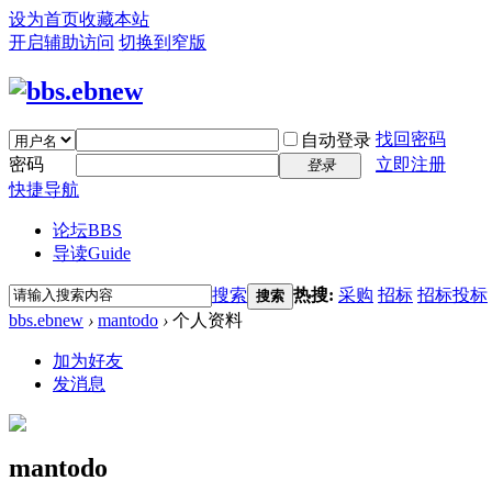
设为首页
收藏本站
开启辅助访问
切换到窄版
找回密码
自动登录
密码
立即注册
登录
快捷导航
论坛
BBS
导读
Guide
搜索
热搜:
采购
招标
招标投标
搜索
bbs.ebnew
›
mantodo
›
个人资料
加为好友
发消息
mantodo