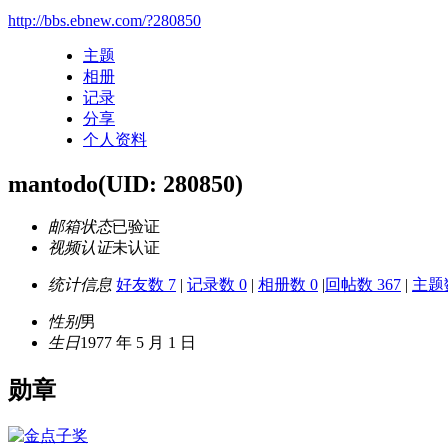
http://bbs.ebnew.com/?280850
主题
相册
记录
分享
个人资料
mantodo
(UID: 280850)
邮箱状态
已验证
视频认证
未认证
统计信息
好友数 7
|
记录数 0
|
相册数 0
|
回帖数 367
|
主题数
性别
男
生日
1977 年 5 月 1 日
勋章