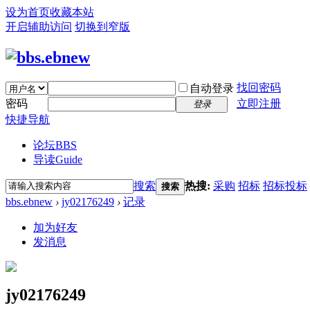
设为首页
收藏本站
开启辅助访问
切换到窄版
找回密码
自动登录
密码
立即注册
登录
快捷导航
论坛
BBS
导读
Guide
搜索
热搜:
采购
招标
招标投标
搜索
bbs.ebnew
›
jy02176249
›
记录
加为好友
发消息
jy02176249