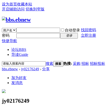
设为首页
收藏本站
开启辅助访问
切换到窄版
找回密码
自动登录
密码
立即注册
登录
快捷导航
论坛
BBS
导读
Guide
搜索
热搜:
采购
招标
招标投标
搜索
bbs.ebnew
›
jy02176249
›
分享
加为好友
发消息
jy02176249