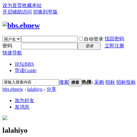
设为首页
收藏本站
开启辅助访问
切换到窄版
找回密码
自动登录
密码
立即注册
登录
快捷导航
论坛
BBS
导读
Guide
搜索
热搜:
采购
招标
招标投标
搜索
bbs.ebnew
›
lalahiyo
›
分享
加为好友
发消息
lalahiyo