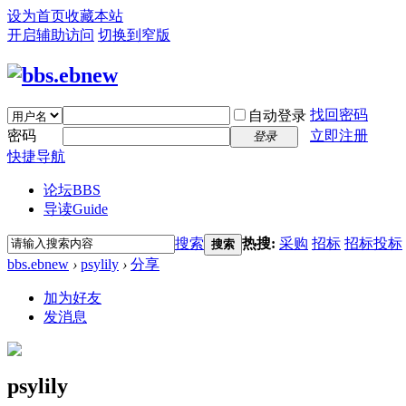
设为首页
收藏本站
开启辅助访问
切换到窄版
找回密码
自动登录
密码
立即注册
登录
快捷导航
论坛
BBS
导读
Guide
搜索
热搜:
采购
招标
招标投标
搜索
bbs.ebnew
›
psylily
›
分享
加为好友
发消息
psylily