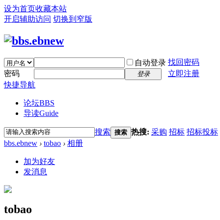
设为首页
收藏本站
开启辅助访问
切换到窄版
找回密码
自动登录
密码
立即注册
登录
快捷导航
论坛
BBS
导读
Guide
搜索
热搜:
采购
招标
招标投标
搜索
bbs.ebnew
›
tobao
›
相册
加为好友
发消息
tobao