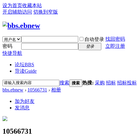
设为首页
收藏本站
开启辅助访问
切换到窄版
找回密码
自动登录
密码
立即注册
登录
快捷导航
论坛
BBS
导读
Guide
搜索
热搜:
采购
招标
招标投标
搜索
bbs.ebnew
›
10566731
›
相册
加为好友
发消息
10566731