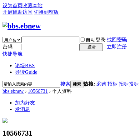
设为首页
收藏本站
开启辅助访问
切换到窄版
找回密码
自动登录
密码
立即注册
登录
快捷导航
论坛
BBS
导读
Guide
搜索
热搜:
采购
招标
招标投标
搜索
bbs.ebnew
›
10566731
›
个人资料
加为好友
发消息
10566731