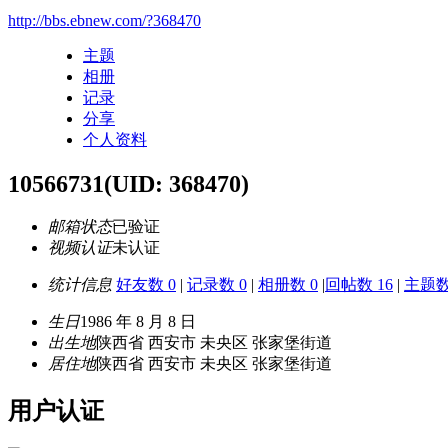
http://bbs.ebnew.com/?368470
主题
相册
记录
分享
个人资料
10566731
(UID: 368470)
邮箱状态
已验证
视频认证
未认证
统计信息
好友数 0
|
记录数 0
|
相册数 0
|
回帖数 16
|
主题数
生日
1986 年 8 月 8 日
出生地
陕西省 西安市 未央区 张家堡街道
居住地
陕西省 西安市 未央区 张家堡街道
用户认证