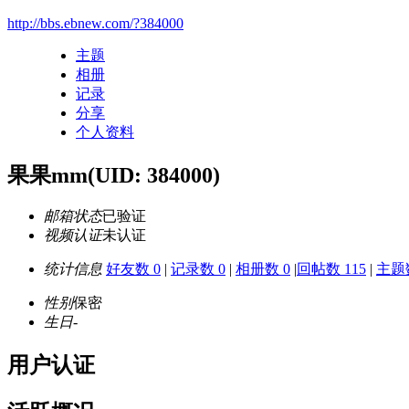
http://bbs.ebnew.com/?384000
主题
相册
记录
分享
个人资料
果果mm
(UID: 384000)
邮箱状态
已验证
视频认证
未认证
统计信息
好友数 0
|
记录数 0
|
相册数 0
|
回帖数 115
|
主题数
性别
保密
生日
-
用户认证