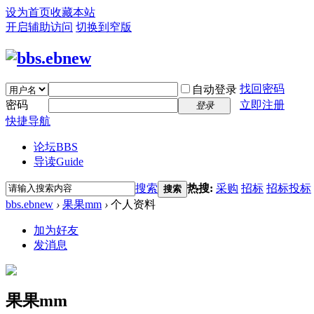
设为首页
收藏本站
开启辅助访问
切换到窄版
找回密码
自动登录
密码
立即注册
登录
快捷导航
论坛
BBS
导读
Guide
搜索
热搜:
采购
招标
招标投标
搜索
bbs.ebnew
›
果果mm
›
个人资料
加为好友
发消息
果果mm