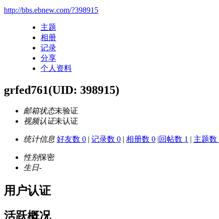
http://bbs.ebnew.com/?398915
主题
相册
记录
分享
个人资料
grfed761
(UID: 398915)
邮箱状态
未验证
视频认证
未认证
统计信息
好友数 0
|
记录数 0
|
相册数 0
|
回帖数 1
|
主题数 
性别
保密
生日
-
用户认证
活跃概况