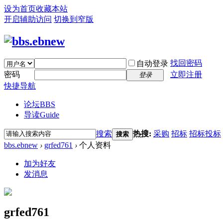
设为首页
收藏本站
开启辅助访问
切换到窄版
找回密码
自动登录
密码
立即注册
登录
快捷导航
论坛
BBS
导读
Guide
搜索
热搜:
采购
招标
招标投标
搜索
bbs.ebnew
›
grfed761
›
个人资料
加为好友
发消息
grfed761