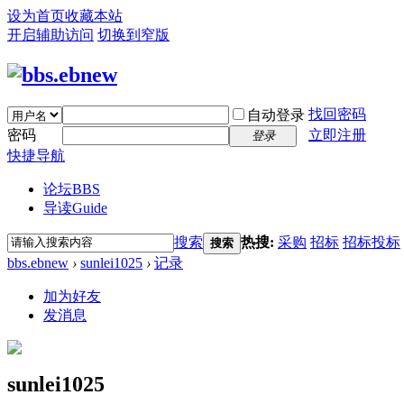
设为首页
收藏本站
开启辅助访问
切换到窄版
找回密码
自动登录
密码
立即注册
登录
快捷导航
论坛
BBS
导读
Guide
搜索
热搜:
采购
招标
招标投标
搜索
bbs.ebnew
›
sunlei1025
›
记录
加为好友
发消息
sunlei1025