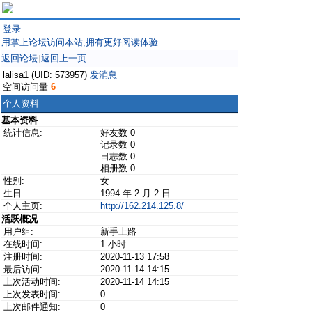
登录
用掌上论坛访问本站,拥有更好阅读体验
返回论坛
返回上一页
|
lalisa1 (UID: 573957)
发消息
空间访问量
6
个人资料
基本资料
统计信息:
好友数 0
记录数 0
日志数 0
相册数 0
性别:
女
生日:
1994 年 2 月 2 日
个人主页:
http://162.214.125.8/
活跃概况
用户组:
新手上路
在线时间:
1 小时
注册时间:
2020-11-13 17:58
最后访问:
2020-11-14 14:15
上次活动时间:
2020-11-14 14:15
上次发表时间:
0
上次邮件通知:
0