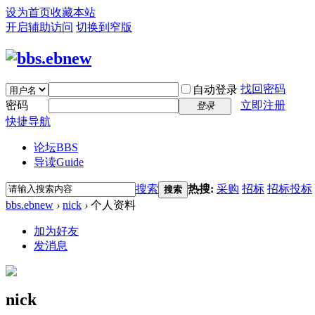
设为首页
收藏本站
开启辅助访问
切换到窄版
找回密码
自动登录
密码
立即注册
登录
快捷导航
论坛
BBS
导读
Guide
搜索
热搜:
采购
招标
招标投标
搜索
bbs.ebnew
›
nick
›
个人资料
加为好友
发消息
nick