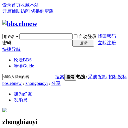
设为首页
收藏本站
开启辅助访问
切换到窄版
找回密码
自动登录
密码
立即注册
登录
快捷导航
论坛
BBS
导读
Guide
搜索
热搜:
采购
招标
招标投标
搜索
bbs.ebnew
›
zhongbiaoyi
›
分享
加为好友
发消息
zhongbiaoyi