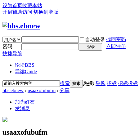
设为首页
收藏本站
开启辅助访问
切换到窄版
找回密码
自动登录
密码
立即注册
登录
快捷导航
论坛
BBS
导读
Guide
搜索
热搜:
采购
招标
招标投标
搜索
bbs.ebnew
›
usaaxofubufm
›
分享
加为好友
发消息
usaaxofubufm