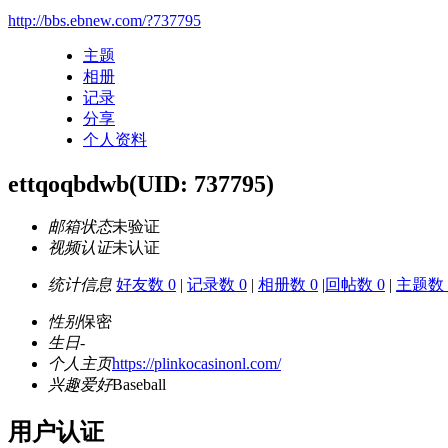
http://bbs.ebnew.com/?737795
主题
相册
记录
分享
个人资料
ettqoqbdwb
(UID: 737795)
邮箱状态
未验证
视频认证
未认证
统计信息
好友数 0
|
记录数 0
|
相册数 0
|
回帖数 0
|
主题数 
性别
保密
生日
-
个人主页
https://plinkocasinonl.com/
兴趣爱好
Baseball
用户认证