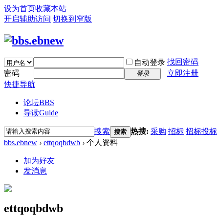
设为首页
收藏本站
开启辅助访问
切换到窄版
找回密码
自动登录
密码
立即注册
登录
快捷导航
论坛
BBS
导读
Guide
搜索
热搜:
采购
招标
招标投标
搜索
bbs.ebnew
›
ettqoqbdwb
›
个人资料
加为好友
发消息
ettqoqbdwb