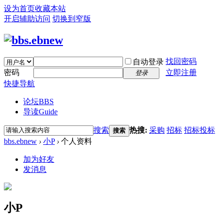
设为首页
收藏本站
开启辅助访问
切换到窄版
找回密码
自动登录
密码
立即注册
登录
快捷导航
论坛
BBS
导读
Guide
搜索
热搜:
采购
招标
招标投标
搜索
bbs.ebnew
›
小P
›
个人资料
加为好友
发消息
小P