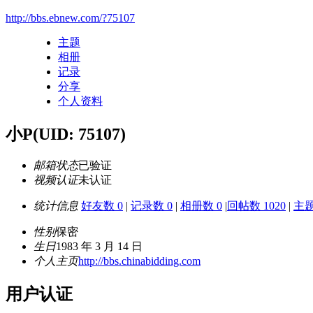
http://bbs.ebnew.com/?75107
主题
相册
记录
分享
个人资料
小P
(UID: 75107)
邮箱状态
已验证
视频认证
未认证
统计信息
好友数 0
|
记录数 0
|
相册数 0
|
回帖数 1020
|
主题
性别
保密
生日
1983 年 3 月 14 日
个人主页
http://bbs.chinabidding.com
用户认证