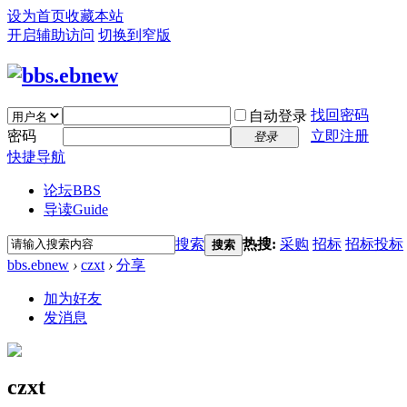
设为首页
收藏本站
开启辅助访问
切换到窄版
找回密码
自动登录
密码
立即注册
登录
快捷导航
论坛
BBS
导读
Guide
搜索
热搜:
采购
招标
招标投标
搜索
bbs.ebnew
›
czxt
›
分享
加为好友
发消息
czxt