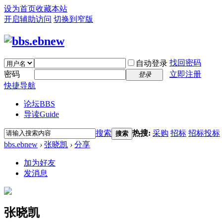
设为首页
收藏本站
开启辅助访问
切换到窄版
找回密码
自动登录
密码
立即注册
登录
快捷导航
论坛
BBS
导读
Guide
搜索
热搜:
采购
招标
招标投标
搜索
bbs.ebnew
›
张晓凯
›
分享
加为好友
发消息
张晓凯