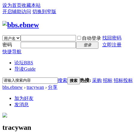
设为首页
收藏本站
开启辅助访问
切换到窄版
找回密码
自动登录
密码
立即注册
登录
快捷导航
论坛
BBS
导读
Guide
搜索
热搜:
采购
招标
招标投标
搜索
bbs.ebnew
›
tracywan
›
分享
加为好友
发消息
tracywan