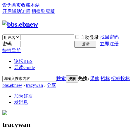
设为首页
收藏本站
开启辅助访问
切换到窄版
找回密码
自动登录
密码
立即注册
登录
快捷导航
论坛
BBS
导读
Guide
搜索
热搜:
采购
招标
招标投标
搜索
bbs.ebnew
›
tracywan
›
分享
加为好友
发消息
tracywan