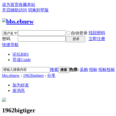
设为首页
收藏本站
开启辅助访问
切换到窄版
找回密码
自动登录
密码
立即注册
登录
快捷导航
论坛
BBS
导读
Guide
搜索
热搜:
采购
招标
招标投标
搜索
bbs.ebnew
›
1962bigtiger
›
分享
加为好友
发消息
1962bigtiger