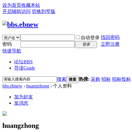
设为首页
收藏本站
开启辅助访问
切换到窄版
找回密码
自动登录
密码
立即注册
登录
快捷导航
论坛
BBS
导读
Guide
搜索
热搜:
采购
招标
招标投标
搜索
bbs.ebnew
›
huangzhong
›
个人资料
加为好友
发消息
huangzhong