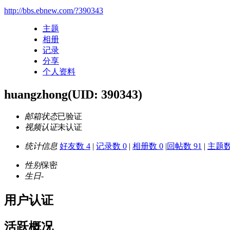
http://bbs.ebnew.com/?390343
主题
相册
记录
分享
个人资料
huangzhong
(UID: 390343)
邮箱状态
已验证
视频认证
未认证
统计信息
好友数 4
|
记录数 0
|
相册数 0
|
回帖数 91
|
主题数
性别
保密
生日
-
用户认证
活跃概况