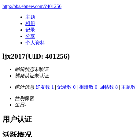
http://bbs.ebnew.com/?401256
主题
相册
记录
分享
个人资料
ljx2017
(UID: 401256)
邮箱状态
未验证
视频认证
未认证
统计信息
好友数 1
|
记录数 0
|
相册数 0
|
回帖数 8
|
主题数 
性别
保密
生日
-
用户认证
活跃概况