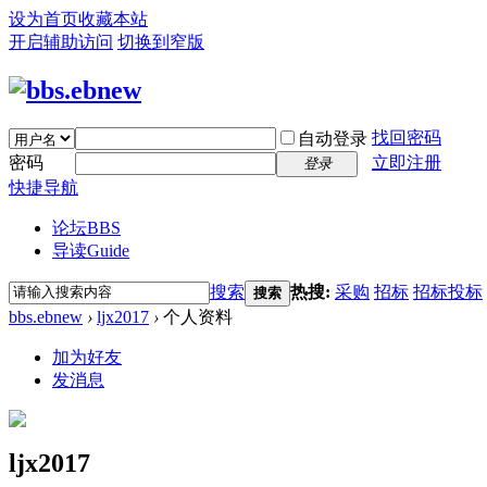
设为首页
收藏本站
开启辅助访问
切换到窄版
找回密码
自动登录
密码
立即注册
登录
快捷导航
论坛
BBS
导读
Guide
搜索
热搜:
采购
招标
招标投标
搜索
bbs.ebnew
›
ljx2017
›
个人资料
加为好友
发消息
ljx2017