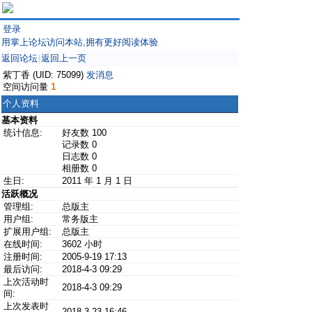
登录
用掌上论坛访问本站,拥有更好阅读体验
返回论坛
返回上一页
|
紫丁香 (UID: 75099)
发消息
空间访问量
1
个人资料
基本资料
统计信息:
好友数 100
记录数 0
日志数 0
相册数 0
生日:
2011 年 1 月 1 日
活跃概况
管理组:
总版主
用户组:
常务版主
扩展用户组:
总版主
在线时间:
3602 小时
注册时间:
2005-9-19 17:13
最后访问:
2018-4-3 09:29
上次活动时
2018-4-3 09:29
间:
上次发表时
2018-3-23 16:46