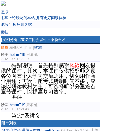
登录
用掌上论坛访问本站,拥有更好阅读体验
论坛
>
招标师之家
发帖
|
[案例分析]
2012年协会课件－案例分析
精华
看46020
回51
收藏
|
|
楼主
hetan719
只看他
2012-10-5 17:20:19
特别说明：首先特别感谢
风铃
网友提
供的课件；其次，本课件仅供招标师之家
各位网友个人学习交流之用，切勿用作商
业用途；再次，距考试所剩时间不多，应
该以研读教材为主，可选择听部分重难点
章节课件，以提高复习效率。
（共4讲）
沙发
hetan719
只看他
2012-10-5 17:21:48
第1讲及讲义
附件列表
2012年协会课件－案例1.part09.rar
(2012-10-5 17:20 上传)