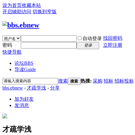
设为首页
收藏本站
开启辅助访问
切换到窄版
找回密码
自动登录
密码
立即注册
登录
快捷导航
论坛
BBS
导读
Guide
搜索
热搜:
采购
招标
招标投标
搜索
bbs.ebnew
›
才疏学浅
›
分享
加为好友
发消息
才疏学浅