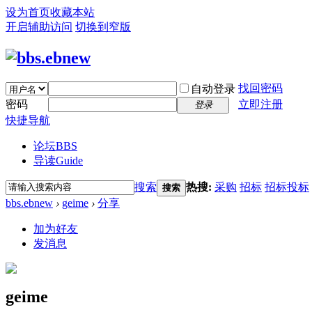
设为首页
收藏本站
开启辅助访问
切换到窄版
找回密码
自动登录
密码
立即注册
登录
快捷导航
论坛
BBS
导读
Guide
搜索
热搜:
采购
招标
招标投标
搜索
bbs.ebnew
›
geime
›
分享
加为好友
发消息
geime