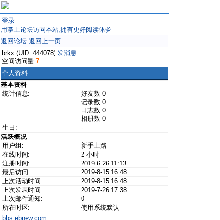
登录
用掌上论坛访问本站,拥有更好阅读体验
返回论坛
返回上一页
|
brkx (UID: 444078)
发消息
空间访问量
7
个人资料
基本资料
统计信息:
好友数 0
记录数 0
日志数 0
相册数 0
生日:
-
活跃概况
用户组:
新手上路
在线时间:
2 小时
注册时间:
2019-6-26 11:13
最后访问:
2019-8-15 16:48
上次活动时间:
2019-8-15 16:48
上次发表时间:
2019-7-26 17:38
上次邮件通知:
0
所在时区:
使用系统默认
bbs.ebnew.com