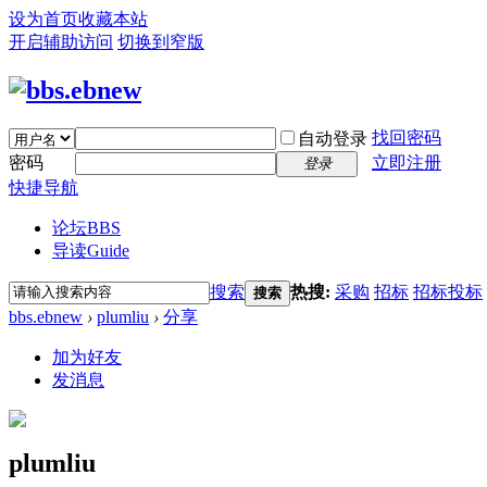
设为首页
收藏本站
开启辅助访问
切换到窄版
找回密码
自动登录
密码
立即注册
登录
快捷导航
论坛
BBS
导读
Guide
搜索
热搜:
采购
招标
招标投标
搜索
bbs.ebnew
›
plumliu
›
分享
加为好友
发消息
plumliu