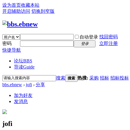
设为首页
收藏本站
开启辅助访问
切换到窄版
找回密码
自动登录
密码
立即注册
登录
快捷导航
论坛
BBS
导读
Guide
搜索
热搜:
采购
招标
招标投标
搜索
bbs.ebnew
›
jofi
›
分享
加为好友
发消息
jofi