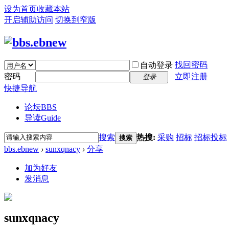
设为首页
收藏本站
开启辅助访问
切换到窄版
找回密码
自动登录
密码
立即注册
登录
快捷导航
论坛
BBS
导读
Guide
搜索
热搜:
采购
招标
招标投标
搜索
bbs.ebnew
›
sunxqnacy
›
分享
加为好友
发消息
sunxqnacy